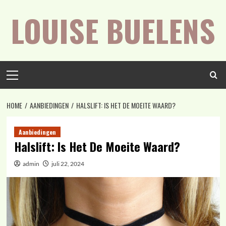
Spring
LOUISE BUELENS
naar
inhoud
Primair
menu
HOME
AANBIEDINGEN
HALSLIFT: IS HET DE MOEITE WAARD?
Aanbiedingen
Halslift: Is Het De Moeite Waard?
admin
juli 22, 2024