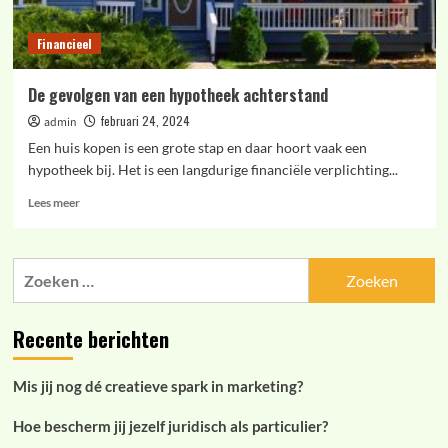
Financieel
De gevolgen van een hypotheek achterstand
februari 24, 2024
admin
Een huis kopen is een grote stap en daar hoort vaak een
hypotheek bij. Het is een langdurige financiële verplichting...
Lees
Lees meer
meer
over
De
Zoeken
gevolgen
naar:
van
een
Recente berichten
hypotheek
achterstand
Mis jij nog dé creatieve spark in marketing?
Hoe bescherm jij jezelf juridisch als particulier?