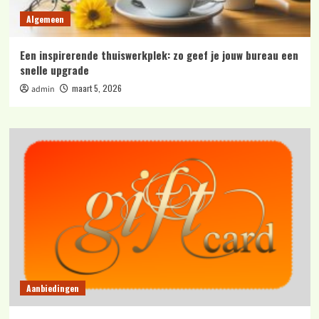
Algemeen
Een inspirerende thuiswerkplek: zo geef je jouw bureau een
snelle upgrade
maart 5, 2026
admin
Aanbiedingen