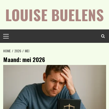
Spring
LOUISE BUELENS
naar
inhoud
Primair
menu
HOME
2026
MEI
Maand:
mei 2026