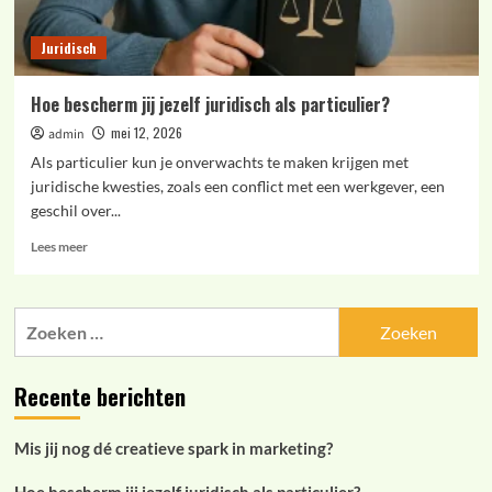
Juridisch
Hoe bescherm jij jezelf juridisch als particulier?
mei 12, 2026
admin
Als particulier kun je onverwachts te maken krijgen met
juridische kwesties, zoals een conflict met een werkgever, een
geschil over...
Lees
Lees meer
meer
over
Hoe
Zoeken
bescherm
naar:
jij
jezelf
Recente berichten
juridisch
als
particulier?
Mis jij nog dé creatieve spark in marketing?